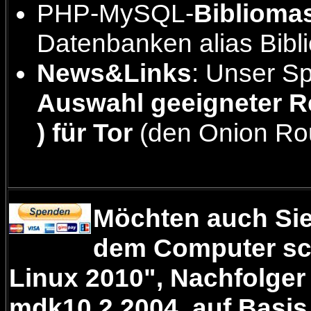
PHP-MySQL-
Bibliomas
Datenbanken alias Bibl
News&Links
: Unser Spe
Auswahl geeigneter Re
) für Tor
(den Onion Rou
Möchten auch Sie
dem Computer sch
Linux 2010"
, Nachfolge
mdk10.2
2004
, auf Basis