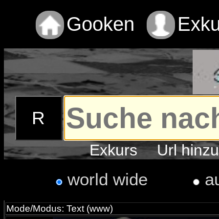
Gooken
Exku
Exkurs
Url hinz
world wide
a
Mode/Modus: Text (www)