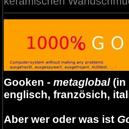
keramischen Wandschmu
Gooken -
metaglobal
(in
englisch, französich, it
Aber wer oder was ist
G