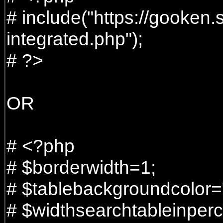
# include("https://gooken
integrated.php");
# ?>
OR
# <?php
# $borderwidth=1;
# $tablebackgroundcolor="
# $widthsearchtableinper